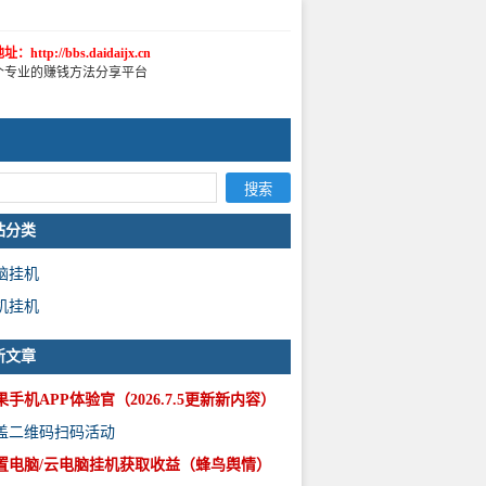
：http://bbs.daidaijx.cn
个专业的赚钱方法分享平台
站分类
脑挂机
机挂机
新文章
果手机APP体验官（2026.7.5更新新内容）
盖二维码扫码活动
置电脑/云电脑挂机获取收益（蜂鸟舆情）