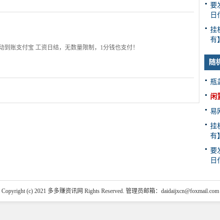
要
日
挂
有
自动到账支付宝 工资日结，无数量限制，1分钱也支付！
随
瓶
闲
易
挂
有
要
日
Copyright (c) 2021 多多赚资讯网 Rights Reserved. 管理员邮箱：daidaijxcn@foxmail.com