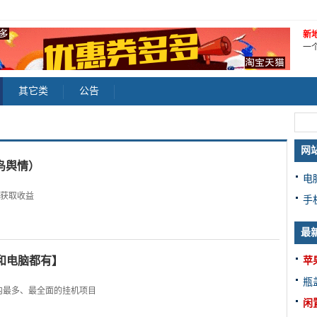
新地址
一
其它类
公告
网
鸟舆情）
电
获取收益
手
最
和电脑都有】
苹
瓶
内最多、最全面的挂机项目
闲