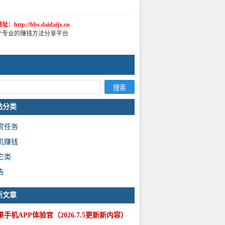
：http://bbs.daidaijx.cn
个专业的赚钱方法分享平台
站分类
赏任务
机赚钱
它类
告
新文章
果手机APP体验官（2026.7.5更新新内容）