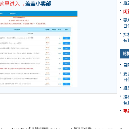
瓶
这里进入
→
盖盖小卖部
闲
要
日
挂
有
随
易
要
日
瓶
挂
有
苹