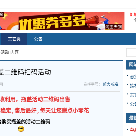
新地址
一
其它类
公告
活动 内容
网
盖二维码扫码活动
悬
讯网
选择字号：
超大
标准
挂
其
收利用，瓶盖活动二维码出售
公
源稳定,售后最好,每天让您赚点小零花
最
接购买瓶盖的活动二维码
苹